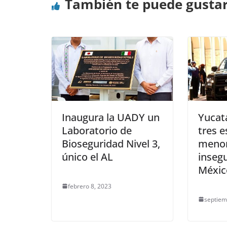
También te puede gusta
Inaugura la UADY un
Yucatá
Laboratorio de
tres 
Bioseguridad Nivel 3,
menor
único el AL
inseg
Méxic
febrero 8, 2023
septiem