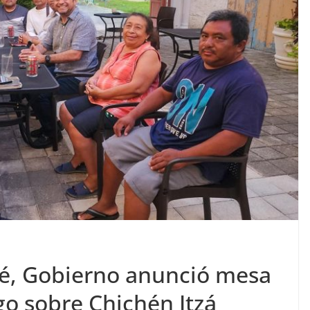
sté, Gobierno anunció mesa
o sobre Chichén Itzá