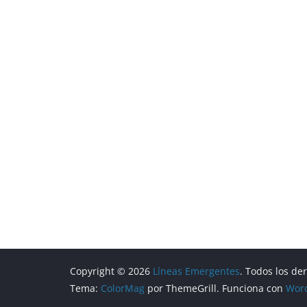
Copyright © 2026
Líneas Emergentes
. Todos los de
Tema:
ColorMag
por ThemeGrill. Funciona con
Wor