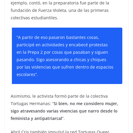
ejemplo, contó, en la preparatoria fue parte de la
fundación de Fuerza Violeta, una de las primeras
colectivas estudiantiles.
“A partir de eso pasaron bastantes cosas,
participé en actividades y encabecé protestas
en la Prepa 2 por cosas que pasaban y siguen
pasando. Sigo asesorando a chicas y chiques
por las violencias que sufren dentro de espacios
escolares”.
Asimismo, le activista formó parte de la colectiva
Tortugas Hermanas: “
Si bien, no me considero mujer,
sigo atravesando varias vivencias que narro desde lo
feminista y antipatriarcal
”.
Abril Cris también impulsó la red Tortugas Queer,