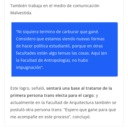
También trabaja en el medio de comunicación
Malvestida.
“Ni siquiera termino de carburar que gané.
Considero que estamos viendo nuevas formas
de hacer política estudiantil, porque en otras
facultades están algo tensas las cosas. Aquí (en
la Facultad de Antropología), no hubo
impugnación”.
Este logro, señaló,
sentará una base al tratarse de la
primera persona trans electa para el cargo
; y
actualmente en la Facultad de Arquitectura también se
postuló otra persona trans: “Espero que gane para que
me acompañe en este proceso”, concluyó.