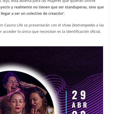
, dijo, está abierta para las mujeres que quieran unirse
oyecto y realmente no tienen que ser standuperas, sino que
legar a ser un colectivo de creación
”.
 en Casino Life se presentarán con el show
Destrampadas
a las
acceder lo único que necesitan es la identificación oficial,