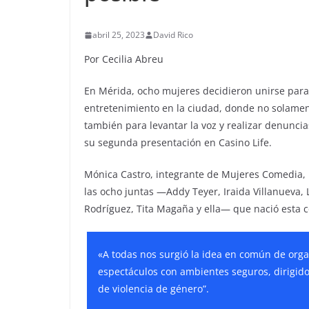
abril 25, 2023
David Rico
Por Cecilia Abreu
En Mérida, ocho mujeres decidieron unirse par
entretenimiento en la ciudad, donde no solamente
también para levantar la voz y realizar denunci
su segunda presentación en Casino Life.
Mónica Castro, integrante de Mujeres Comedia, 
las ocho juntas —Addy Teyer, Iraida Villanueva,
Rodríguez, Tita Magaña y ella— que nació esta c
«A todas nos surgió la idea en común de org
espectáculos con ambientes seguros, dirigid
de violencia de género”.