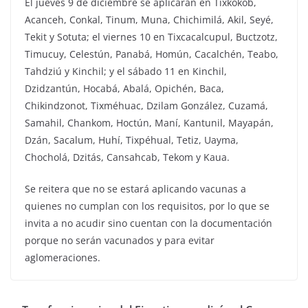
El jueves 9 de diciembre se aplicarán en Tixkokob,
Acanceh, Conkal, Tinum, Muna, Chichimilá, Akil, Seyé,
Tekit y Sotuta; el viernes 10 en Tixcacalcupul, Buctzotz,
Timucuy, Celestún, Panabá, Homún, Cacalchén, Teabo,
Tahdziú y Kinchil; y el sábado 11 en Kinchil,
Dzidzantún, Hocabá, Abalá, Opichén, Baca,
Chikindzonot, Tixméhuac, Dzilam González, Cuzamá,
Samahil, Chankom, Hoctún, Maní, Kantunil, Mayapán,
Dzán, Sacalum, Huhí, Tixpéhual, Tetiz, Uayma,
Chocholá, Dzitás, Cansahcab, Tekom y Kaua.
Se reitera que no se estará aplicando vacunas a
quienes no cumplan con los requisitos, por lo que se
invita a no acudir sino cuentan con la documentación
porque no serán vacunados y para evitar
aglomeraciones.