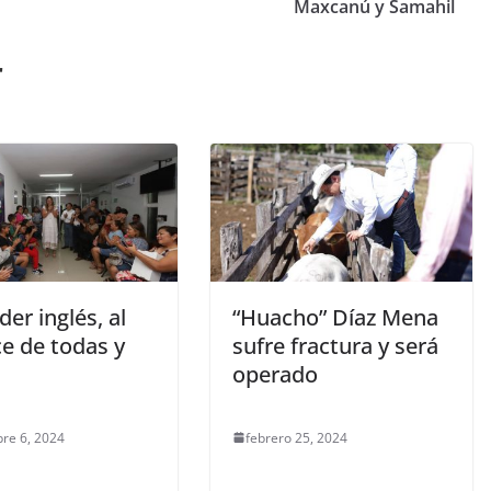
Maxcanú y Samahil
r
er inglés, al
“Huacho” Díaz Mena
e de todas y
sufre fractura y será
s
operado
re 6, 2024
febrero 25, 2024