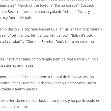
uguetes” (March of the toy) y la “Danza cosaca” (Cossack
ulio Becerra, formado bajo la guía de Yohualli Rosas y
ro y fuera del país.
Juanjo Basto y la soprano Naomi Cuéllar, quienes interpretarán
r”, “Let it snow, let it snow, let it snow”, “Baby it’s cold
 a la ciudad” y “Gloria in Excelsis Deo”, tanto en solos como
s instrumentales como “Jingle Bell” de Mat Carlos y “Jingle
straciones animadas.
ente desde 2018 en el Centro Estatal de Bellas Artes, ha
andra López Fuentes, Bárbara Llanes y Héctor Sosa. Basto,
rzuela y teatro musical.
experiencia en danza clásica, tap y jazz, y ha participado en
ónica de Yucatán.