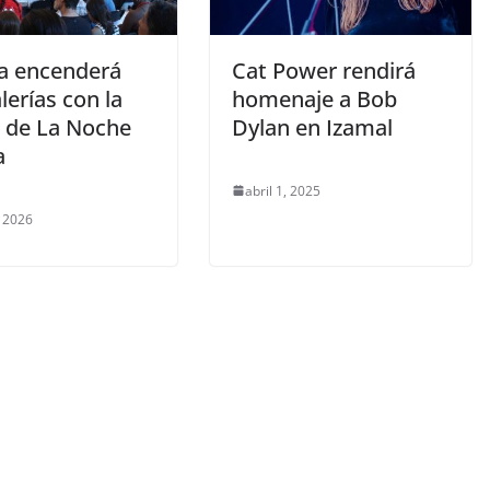
a encenderá
Cat Power rendirá
lerías con la
homenaje a Bob
 de La Noche
Dylan en Izamal
a
abril 1, 2025
 2026