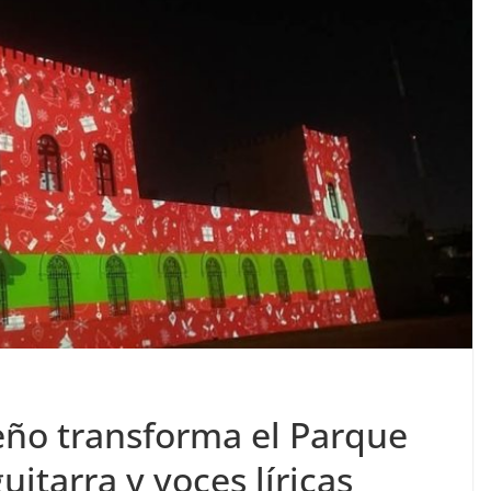
ño transforma el Parque
uitarra y voces líricas