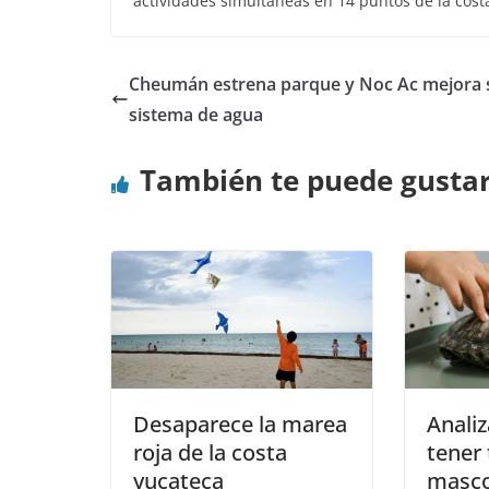
actividades simultáneas en 14 puntos de la cost
Cheumán estrena parque y Noc Ac mejora 
sistema de agua
También te puede gusta
Desaparece la marea
Analiz
roja de la costa
tener
yucateca
masco