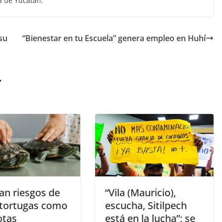
a de Yucatán.
su
“Bienestar en tu Escuela” genera empleo en Huhí
r
an riesgos de
“Vila (Mauricio),
 tortugas como
escucha, Sitilpech
tas
está en la lucha”; se