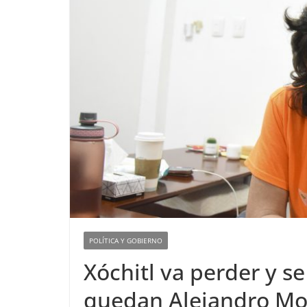
POLÍTICA Y GOBIERNO
Xóchitl va perder y se
quedan Alejandro Mor