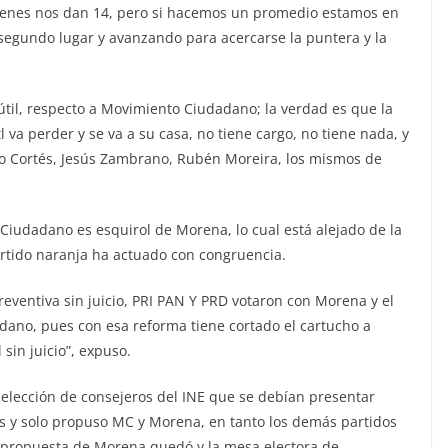
uienes nos dan 14, pero si hacemos un promedio estamos en
 segundo lugar y avanzando para acercarse la puntera y la
útil, respecto a Movimiento Ciudadano; la verdad es que la
 va perder y se va a su casa, no tiene cargo, no tiene nada, y
 Cortés, Jesús Zambrano, Rubén Moreira, los mismos de
iudadano es esquirol de Morena, lo cual está alejado de la
partido naranja ha actuado con congruencia.
preventiva sin juicio, PRI PAN Y PRD votaron con Morena y el
dano, pues con esa reforma tiene cortado el cartucho a
sin juicio”, expuso.
 selección de consejeros del INE que se debían presentar
s y solo propuso MC y Morena, en tanto los demás partidos
a propuesta de Morena quedó y la mesa electora de