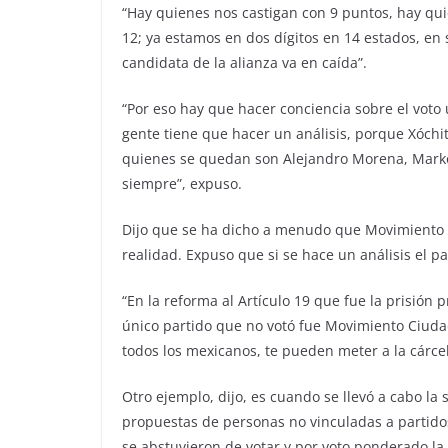
“Hay quienes nos castigan con 9 puntos, hay q
12; ya estamos en dos dígitos en 14 estados, en
candidata de la alianza va en caída”.
“Por eso hay que hacer conciencia sobre el voto 
gente tiene que hacer un análisis, porque Xóchitl
quienes se quedan son Alejandro Morena, Marko
siempre”, expuso.
Dijo que se ha dicho a menudo que Movimiento C
realidad. Expuso que si se hace un análisis el 
“En la reforma al Artículo 19 que fue la prisión 
único partido que no votó fue Movimiento Ciuda
todos los mexicanos, te pueden meter a la cárcel 
Otro ejemplo, dijo, es cuando se llevó a cabo la
propuestas de personas no vinculadas a partido
se abstuvieron de votar y por voto ponderado l