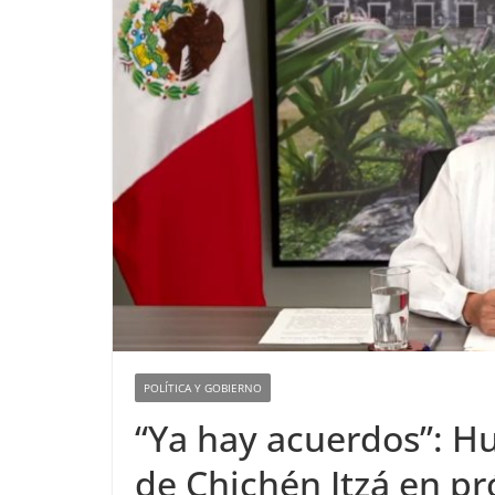
POLÍTICA Y GOBIERNO
“Ya hay acuerdos”: H
de Chichén Itzá en p