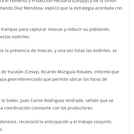
ara el Fomento y Protección Pecuaria (Cefppy) y de la Unión
mando Díaz Mendoza, explicó que la estrategia acordada con
e trampas para capturar moscas y reducir su población,
ectos estériles.
la presencia de moscas, y una vez listas las estériles, se
l de Yucatán (Cesvy), Ricardo Munguía Rosales, informó que
pa georreferenciado que permite ubicar los focos de
e la Seder, Juan Carlos Rodríguez Andrade, señaló que se
a coordinación constante con los productores.
eneses, reconoció la anticipación y el trabajo conjunto
o.