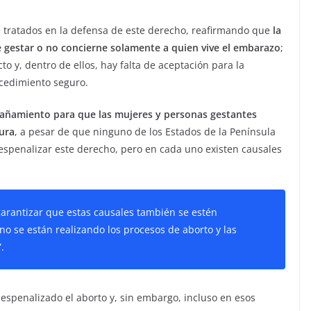
de tratados en la defensa de este derecho, reafirmando que
la
de gestar o no concierne solamente a quien vive el embarazo
;
 y, dentro de ellos, hay falta de aceptación para la
cedimiento seguro.
añamiento para que las mujeres y personas gestantes
ura
, a pesar de que ninguno de los Estados de la Península
espenalizar este derecho, pero en cada uno existen causales
 garantizar que estas causales también se estén
no se están realizando los procesos de aborto y las
.
despenalizado el aborto y, sin embargo, incluso en esos