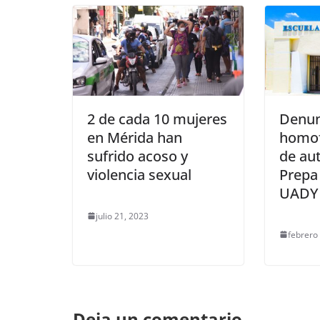
2 de cada 10 mujeres
Denun
en Mérida han
homof
sufrido acoso y
de aut
violencia sexual
Prepa
UADY
julio 21, 2023
febrero
Deja un comentario