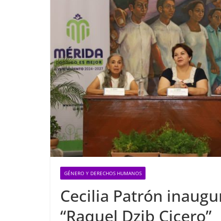
GÉNERO Y DERECHOS HUMANOS
Cecilia Patrón inaug
“Raquel Dzib Cicero”