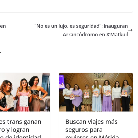
 en
“No es un lujo, es seguridad”: inauguran
Arrancódromo en X’Matkuil
r
es trans ganan
Buscan viajes más
o y logran
seguros para
o de identidad
mujeres en Mérida