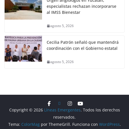
Urgen angiólogos en Yucatán;
especialistas rechazan incorporarse
al IMSS Bienestar
agosto 5, 2026
Cecilia Patrón señaló que mantendrá
coordinación con el Gobierno estatal
agosto 5, 2026
Copyright © 2026
Líneas Emergentes
. Todos los derechos
reservados.
Tema:
ColorMag
por ThemeGrill. Funciona con
WordPress
.