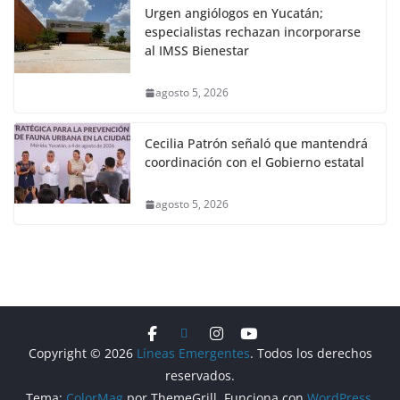
Urgen angiólogos en Yucatán;
especialistas rechazan incorporarse
al IMSS Bienestar
agosto 5, 2026
Cecilia Patrón señaló que mantendrá
coordinación con el Gobierno estatal
agosto 5, 2026
Copyright © 2026
Líneas Emergentes
. Todos los derechos
reservados.
Tema:
ColorMag
por ThemeGrill. Funciona con
WordPress
.