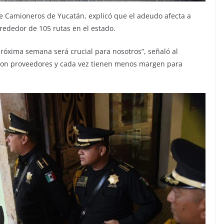
 Camioneros de Yucatán, explicó que el adeudo afecta a
ededor de 105 rutas en el estado.
róxima semana será crucial para nosotros”, señaló al
con proveedores y cada vez tienen menos margen para