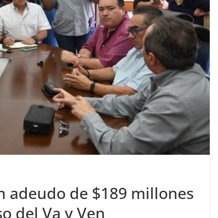
n adeudo de $189 millones
so del Va y Ven