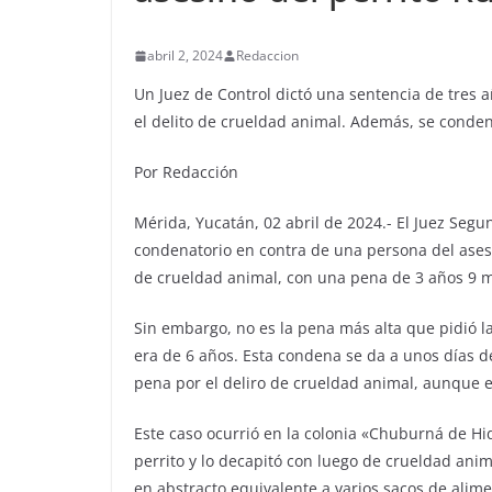
abril 2, 2024
Redaccion
Un Juez de Control dictó una sentencia de tres a
el delito de crueldad animal. Además, se conden
Por Redacción
Mérida, Yucatán, 02 abril de 2024.- El Juez Segund
condenatorio en contra de una persona del asesi
de crueldad animal, con una pena de 3 años 9 me
Sin embargo, no es la pena más alta que pidió la
era de 6 años. Esta condena se da a unos días d
pena por el deliro de crueldad animal, aunque es
Este caso ocurrió en la colonia «Chuburná de Hi
perrito y lo decapitó con luego de crueldad ani
en abstracto equivalente a varios sacos de alim