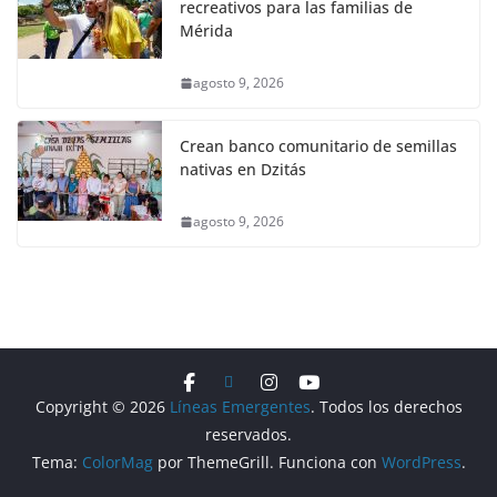
recreativos para las familias de
Mérida
agosto 9, 2026
Crean banco comunitario de semillas
nativas en Dzitás
agosto 9, 2026
Copyright © 2026
Líneas Emergentes
. Todos los derechos
reservados.
Tema:
ColorMag
por ThemeGrill. Funciona con
WordPress
.