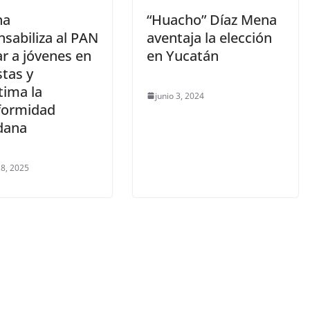
na
“Huacho” Díaz Mena
sabiliza al PAN
aventaja la elección
r a jóvenes en
en Yucatán
stas y
tima la
junio 3, 2024
formidad
dana
 8, 2025