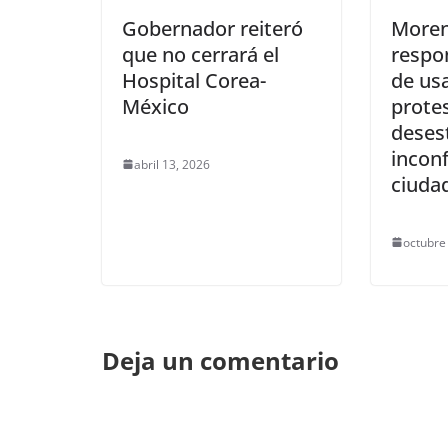
Gobernador reiteró
More
que no cerrará el
respon
Hospital Corea-
de usa
México
prote
deses
incon
abril 13, 2026
ciuda
octubre
Deja un comentario