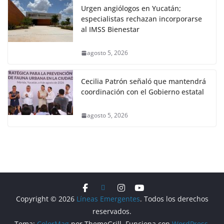
Urgen angiólogos en Yucatán;
especialistas rechazan incorporarse
al IMSS Bienestar
agosto 5, 2026
Cecilia Patrón señaló que mantendrá
coordinación con el Gobierno estatal
agosto 5, 2026
Copyright © 2026
Líneas Emergentes
. Todos los derechos
reservados.
Tema:
ColorMag
por ThemeGrill. Funciona con
WordPress
.