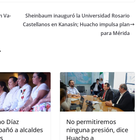
n Va-
Sheinbaum inauguró la Universidad Rosario
Castellanos en Kanasín; Huacho impulsa plan
para Mérida
r
o Díaz
No permitiremos
añó a alcaldes
ninguna presión, dice
os
Huacho a