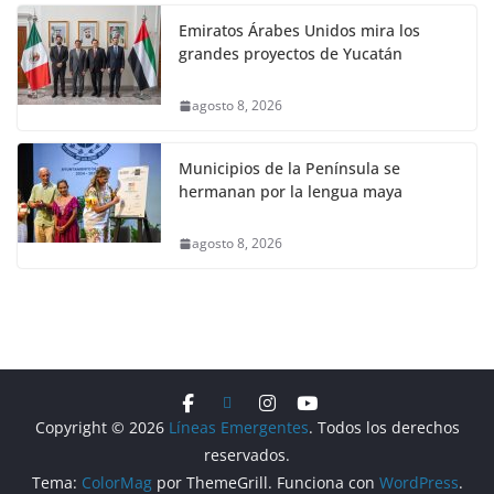
Emiratos Árabes Unidos mira los
grandes proyectos de Yucatán
agosto 8, 2026
Municipios de la Península se
hermanan por la lengua maya
agosto 8, 2026
Copyright © 2026
Líneas Emergentes
. Todos los derechos
reservados.
Tema:
ColorMag
por ThemeGrill. Funciona con
WordPress
.