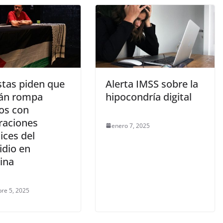
stas piden que
Alerta IMSS sobre la
án rompa
hipocondría digital
los con
raciones
enero 7, 2025
ices del
idio en
ina
re 5, 2025