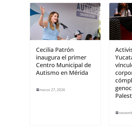
Cecilia Patrón
Activi
inaugura el primer
Yucat
Centro Municipal de
víncu
Autismo en Mérida
corpo
cómpl
genoc
marzo 27, 2026
Palest
noviemb