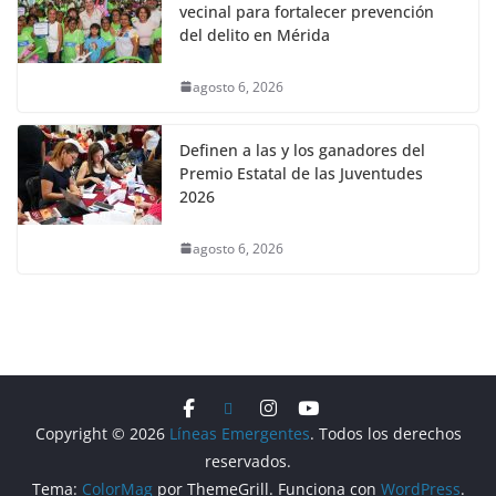
vecinal para fortalecer prevención
del delito en Mérida
agosto 6, 2026
Definen a las y los ganadores del
Premio Estatal de las Juventudes
2026
agosto 6, 2026
Copyright © 2026
Líneas Emergentes
. Todos los derechos
reservados.
Tema:
ColorMag
por ThemeGrill. Funciona con
WordPress
.