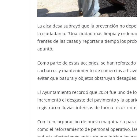
La alcaldesa subrayó que la prevención no depen
la ciudadanía. “Una ciudad más limpia y ordenad
frentes de las casas y reportar a tiempo los pro
apuntó.
Como parte de estas acciones, se han reforzado 
cacharros y mantenimiento de comercios a travé
evitar que basura y objetos obstruyan desagües d
El Ayuntamiento recordó que 2024 fue uno de lo
incrementó el desgaste del pavimento y la apar
registraron lluvias intensas de forma recurrente
Con la incorporación de nueva maquinaria para d
como el reforzamiento de personal operativo, la
reducir afectaciones antes de que inicien las pr