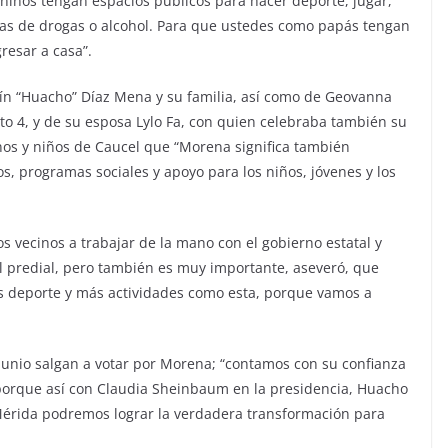
niños tengan espacios públicos para hacer deporte, jugar,
mas de drogas o alcohol. Para que ustedes como papás tengan
resar a casa”.
n “Huacho” Díaz Mena y su familia, así como de Geovanna
to 4, y de su esposa Lylo Fa, con quien celebraba también su
nos y niños de Caucel que “Morena significa también
, programas sociales y apoyo para los niños, jóvenes y los
vecinos a trabajar de la mano con el gobierno estatal y
 el predial, pero también es muy importante, aseveró, que
s deporte y más actividades como esta, porque vamos a
 junio salgan a votar por Morena; “contamos con su confianza
 porque así con Claudia Sheinbaum en la presidencia, Huacho
 Mérida podremos lograr la verdadera transformación para