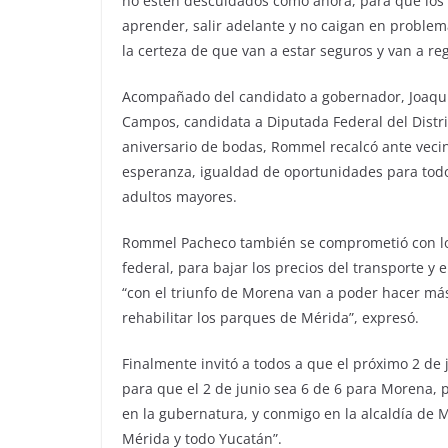
no estén descuidados como ahora, para que los 
aprender, salir adelante y no caigan en proble
la certeza de que van a estar seguros y van a reg
Acompañado del candidato a gobernador, Joaquí
Campos, candidata a Diputada Federal del Distri
aniversario de bodas, Rommel recalcó ante veci
esperanza, igualdad de oportunidades para todos
adultos mayores.
Rommel Pacheco también se comprometió con los 
federal, para bajar los precios del transporte y
“con el triunfo de Morena van a poder hacer má
rehabilitar los parques de Mérida”, expresó.
Finalmente invitó a todos a que el próximo 2 de
para que el 2 de junio sea 6 de 6 para Morena,
en la gubernatura, y conmigo en la alcaldía de
Mérida y todo Yucatán”.