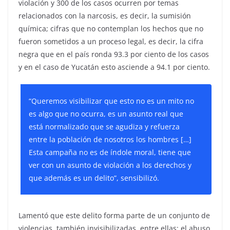
violación y 300 de los casos ocurren por temas
relacionados con la narcosis, es decir, la sumisión
química; cifras que no contemplan los hechos que no
fueron sometidos a un proceso legal, es decir, la cifra
negra que en el país ronda 93.3 por ciento de los casos
y en el caso de Yucatán esto asciende a 94.1 por ciento.
“Queremos visibilizar que esto no es un mito no
es algo que no ocurra, es un asunto real que
está normalizado que se agudiza y refuerza
entre la población de nosotros los hombres […]
Esta campaña no es de índole moral, tiene que
ver con un asunto de violación a los derechos y
que además es un delito”, sensibilizó.
Lamentó que este delito forma parte de un conjunto de
violencias, también invisibilizadas, entre ellas: el abuso