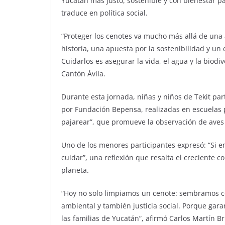
Yucatán más justo, sostenible y con bienestar pa
traduce en política social.
“Proteger los cenotes va mucho más allá de una 
historia, una apuesta por la sostenibilidad y u
Cuidarlos es asegurar la vida, el agua y la biod
Cantón Ávila.
Durante esta jornada, niñas y niños de Tekit pa
por Fundación Bepensa, realizadas en escuelas p
pajarear”, que promueve la observación de aves
Uno de los menores participantes expresó: “Si e
cuidar”, una reflexión que resalta el creciente
planeta.
“Hoy no solo limpiamos un cenote: sembramos co
ambiental y también justicia social. Porque gara
las familias de Yucatán”, afirmó Carlos Martín B