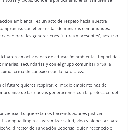
ra todas y todos, donde la política ambiental también se
acción ambiental; es un acto de respeto hacia nuestra
n compromiso con el bienestar de nuestras comunidades.
iversidad para las generaciones futuras y presentes”, sostuvo
rticiparon en actividades de educación ambiental, impartidas
rimarias, secundarias y con el grupo comunitario “Sal a
 como forma de conexión con la naturaleza.
n el futuro quieres respirar, el medio ambiente has de
 compromiso de las nuevas generaciones con la protección del
nciencia. Lo que estamos haciendo aquí es justicia
ntizar agua limpia es garantizar salud, vida y bienestar para
riceño, director de Fundación Bepensa, quien reconoció el