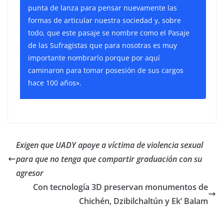
punta de lanza para pensar nuevamente las
formas de articular nuestra sociedad y, sobre
todo, que este pasaje se nombre como el Pasaje
de las Sufragistas que para nosotras es muy
importante nombrarlo porque por aquí
caminaron para tomar posesión de sus cargos
hace 100 años».
Exigen que UADY apoye a víctima de violencia sexual
para que no tenga que compartir graduación con su
agresor
Con tecnología 3D preservan monumentos de
Chichén, Dzibilchaltún y Ek’ Balam