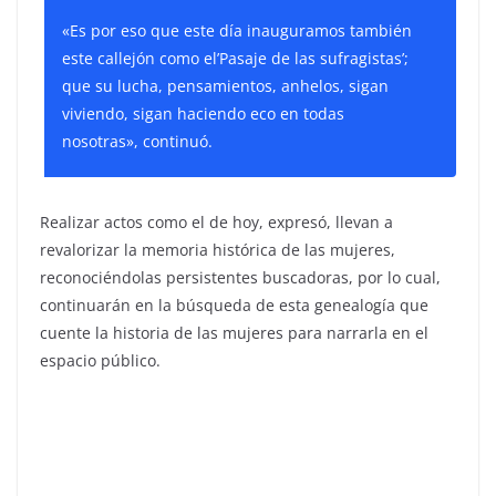
«Es por eso que este día inauguramos también
este callejón como el’Pasaje de las sufragistas’;
que su lucha, pensamientos, anhelos, sigan
viviendo, sigan haciendo eco en todas
nosotras», continuó.
Realizar actos como el de hoy, expresó, llevan a
revalorizar la memoria histórica de las mujeres,
reconociéndolas persistentes buscadoras, por lo cual,
continuarán en la búsqueda de esta genealogía que
cuente la historia de las mujeres para narrarla en el
espacio público.