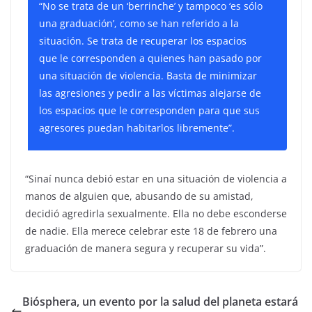
“No se trata de un ‘berrinche’ y tampoco ‘es sólo
una graduación’, como se han referido a la
situación. Se trata de recuperar los espacios
que le corresponden a quienes han pasado por
una situación de violencia. Basta de minimizar
las agresiones y pedir a las víctimas alejarse de
los espacios que le corresponden para que sus
agresores puedan habitarlos libremente”.
“Sinaí nunca debió estar en una situación de violencia a
manos de alguien que, abusando de su amistad,
decidió agredirla sexualmente. Ella no debe esconderse
de nadie. Ella merece celebrar este 18 de febrero una
graduación de manera segura y recuperar su vida”.
Biósphera, un evento por la salud del planeta estará