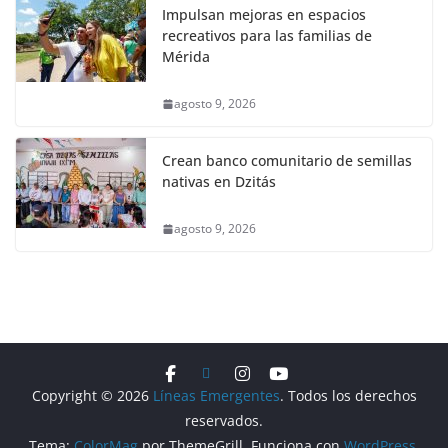
Impulsan mejoras en espacios
recreativos para las familias de
Mérida
agosto 9, 2026
Crean banco comunitario de semillas
nativas en Dzitás
agosto 9, 2026
Copyright © 2026
Líneas Emergentes
. Todos los derechos
reservados.
Tema:
ColorMag
por ThemeGrill. Funciona con
WordPress
.