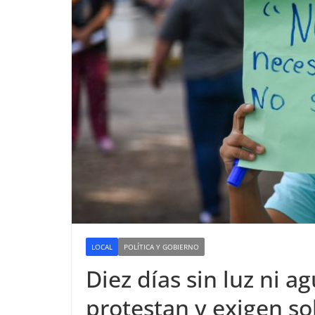
LOCAL
POLÍTICA Y GOBIERNO
Diez días sin luz ni a
protestan y exigen so