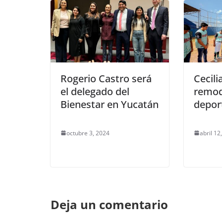
Rogerio Castro será
Cecili
el delegado del
remod
Bienestar en Yucatán
depor
octubre 3, 2024
abril 12
Deja un comentario