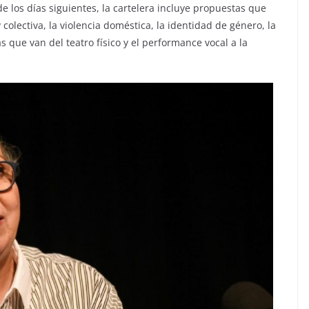
 de los días siguientes, la cartelera incluye propuestas que
 colectiva, la violencia doméstica, la identidad de género, la
as que van del teatro físico y el performance vocal a la