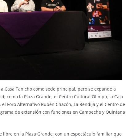
no a Casa Tanicho como sede principal, pero se expande a
dad, como la Plaza Grande, el Centro Cultural Olimpo, la Caja
 el Foro Alternativo Rubén Chacón, La Rendija y el Centro de
programa de extensión con funciones en Campeche y Quintana
re libre en la Plaza Grande, con un espectáculo familiar que