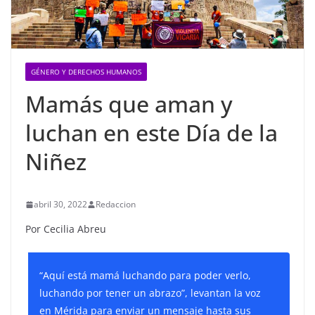
GÉNERO Y DERECHOS HUMANOS
Mamás que aman y
luchan en este Día de la
Niñez
abril 30, 2022
Redaccion
Por Cecilia Abreu
“Aquí está mamá luchando para poder verlo,
luchando por tener un abrazo”, levantan la voz
en Mérida para enviar un mensaje hasta sus