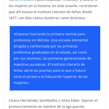
las mujeres en la historia; en esta ocasión, recordaron
que allí estuvo el Instituto Literatio de Niñas desde
1877, con Rita Cetina Gutiérrez como directora.
«Estamos honrando la primera normal para
profesoras en Mérida. Una escuela elemental
dirigida y conformada por las primeras
profesoras graduadas en el estado, así como
por sus alumnas, las primeras generaciones de
maestras yucatecas. El Instituto Literario de
Niñas abrió las puertas para lo que a futuro
sería el acceso a la Educación Superior de las
mujeres».
Liliana Hernández Santibáñez y Silvia Káter, leyeron el
pronunciamiento en nombre de la agrupación,