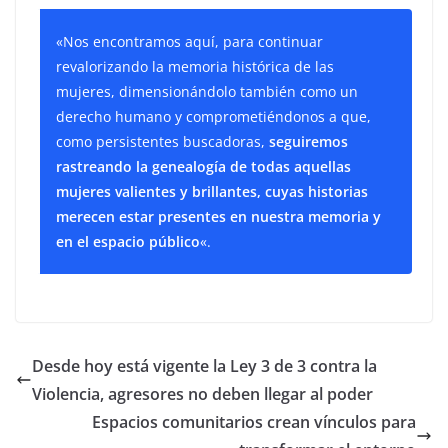
«Nos encontramos aquí, para continuar
revalorizando la memoria histórica de las
mujeres, dimensionándolo también como un
derecho humano y comprometiéndonos a que,
como persistentes buscadoras,
seguiremos
rastreando la genealogía de todas aquellas
mujeres valientes y brillantes, cuyas historias
merecen estar presentes en nuestra memoria y
en el espacio público
«.
Desde hoy está vigente la Ley 3 de 3 contra la
Violencia, agresores no deben llegar al poder
Espacios comunitarios crean vínculos para